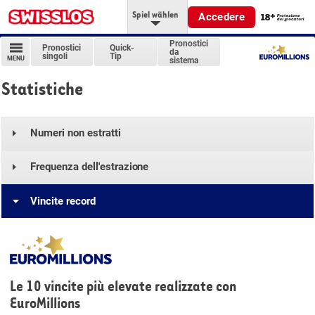
Spiel wählen
Accedere
Pronostici
Pronostici
Quick-
da
singoli
Tip
MENU
sistema
Statistiche
Numeri non estratti
Frequenza dell'estrazione
Vincite record
Le 10 vincite più elevate realizzate con
EuroMillions