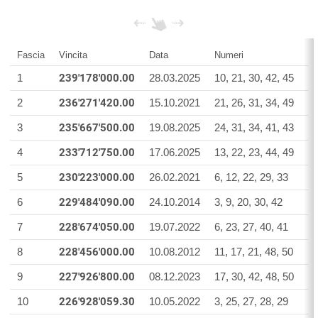
Fascia
Vincita
Data
Numeri
St
1
239'178'000.00
28.03.2025
10, 21, 30, 42, 45
1,
2
236'271'420.00
15.10.2021
21, 26, 31, 34, 49
2,
3
235'667'500.00
19.08.2025
24, 31, 34, 41, 43
6,
4
233'712'750.00
17.06.2025
13, 22, 23, 44, 49
3,
5
230'223'000.00
26.02.2021
6, 12, 22, 29, 33
6,
6
229'484'090.00
24.10.2014
3, 9, 20, 30, 42
1,
7
228'674'050.00
19.07.2022
6, 23, 27, 40, 41
2,
8
228'456'000.00
10.08.2012
11, 17, 21, 48, 50
9,
9
227'926'800.00
08.12.2023
17, 30, 42, 48, 50
4,
10
226'928'059.30
10.05.2022
3, 25, 27, 28, 29
4,