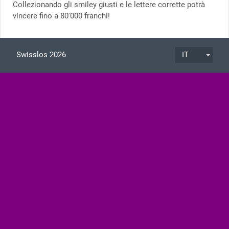
Collezionando gli smiley giusti e le lettere corrette potrà
vincere fino a 80'000 franchi!
Swisslos 2026
IT