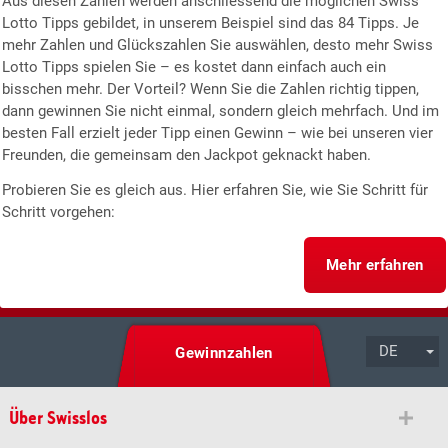
Aus diesen Zahlen werden anschliessend die möglichen Swiss
Lotto Tipps gebildet, in unserem Beispiel sind das 84 Tipps. Je
mehr Zahlen und Glückszahlen Sie auswählen, desto mehr Swiss
Lotto Tipps spielen Sie – es kostet dann einfach auch ein
bisschen mehr. Der Vorteil? Wenn Sie die Zahlen richtig tippen,
dann gewinnen Sie nicht einmal, sondern gleich mehrfach. Und im
besten Fall erzielt jeder Tipp einen Gewinn – wie bei unseren vier
Freunden, die gemeinsam den Jackpot geknackt haben.
Probieren Sie es gleich aus. Hier erfahren Sie, wie Sie Schritt für
Schritt vorgehen:
Mehr erfahren
DE
Gewinnzahlen
Über Swisslos