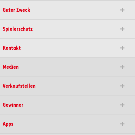
Guter Zweck
Spielerschutz
Kontakt
Medien
Verkaufstellen
Gewinner
Apps