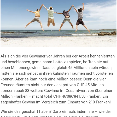
Als sich die vier Gewinner vor Jahren bei der Arbeit kennenlernten
und beschlossen, gemeinsam Lotto zu spielen, hofften sie auf
einen Millionengewinn. Dass es gleich 45 Millionen sein würden,
hätten sie sich selbst in ihren kühnsten Träumen nicht vorstellen
können. Aber es kam noch eine Million besser: Denn die vier
Freunde räumten nicht nur den Jackpot von CHF 45 Mio. ab,
sondern auch 83 weitere Gewinne im Gesamtwert von über einer
Million Franken – macht total CHF 46'086'841.50 Franken. Ein
sagenhafter Gewinn im Vergleich zum Einsatz von 210 Franken!
Wie sie das geschafft haben? Ganz einfach, indem sie – wie der