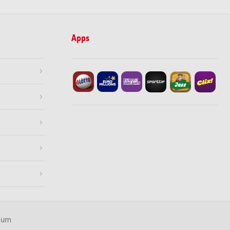
0
0
0
0
119
100.00
1’239
10.00
Apps
Drucken
.08.2026
19:30 Uhr
Annahmeschluss
Anzahl Gewinner
Gewinn (CHF)
1
130'345.85
150
546.20
Jetzt Spielen
6’626
24.15
Drucken
Anzahl Gewinner
Gewinn (CHF)
0
0.00
1
11'828.05
sum
 2 6 A
10
985.65