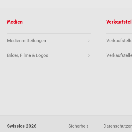
5
22
30
33
46
5
4 + 1
Medien
Verkaufstel
Quoten & Gewinne
4
EuroMillions
Do., 06.08.20
Medienmitteilungen
Verkaufstel
Ziehung vom
3 + 1
Anzahl Richtige
Frühere Ziehungen
3
5 +
Bilder, Filme & Logos
Verkaufstell
3
18
22
24
5 +
5
Quoten & Gewinne
4 +
EuroDreams
4 +
Anzahl Richtige
Anzahl
3 +
6 + 1
4
Swisslos 2026
Sicherheit
Datenschutzer
6
2 +