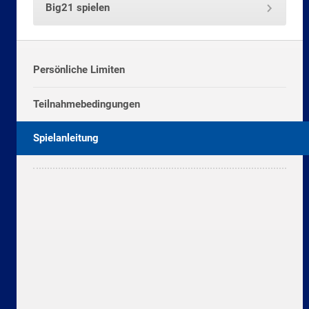
Big21 spielen
Persönliche Limiten
Teilnahmebedingungen
Spielanleitung