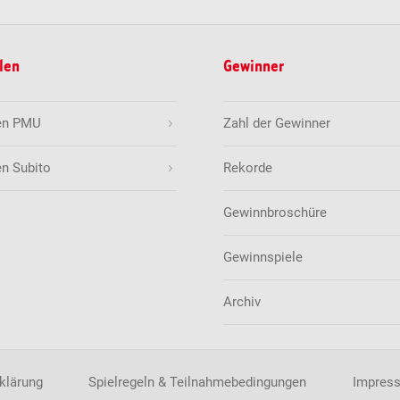
2
5
CHF
34
1'000.00
3
334
156.70
2
len
Gewinner
T126A
1’733
78.40
2. Chance
26
Mo., 10
len PMU
Zahl der Gewinner
Nächste Ziehung am
5’955
22.10
Anzahl Gewinner
Gewinn (CHF)
Anzahl Richtige
29’494
9.50
1
103'977'326.95
5
en Subito
Rekorde
26
33
2
7
105'307.70
4
30 JAHRE
Gewinnbroschüre
CHF 22’222
6
28'714.15
3
PRO MONAT
Gewinnspiele
22
5'533.40
Super-Star
723
310.15
Gewinnränge
Archiv
 Gewinner
Gewinn (CHF)
1’420
166.95
T 1 2 6 A
1
22'222.00
1’855
89.80
30 Jahre pro Monat
T 1 _ 6 A
klärung
Spielregeln & Teilnahmebedingungen
Impres
1
2'222.00
20’313
41.00
T 1 2 _ A / T _