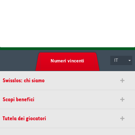
IT
Numeri vincenti
Swisslos: chi siamo
Scopi benefici
Tutela dei giocatori