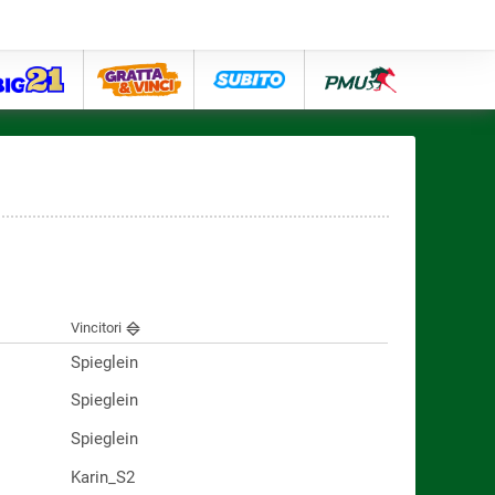
big21
lose
subito
pmu
Vincitori
Spieglein
Spieglein
Spieglein
Karin_S2