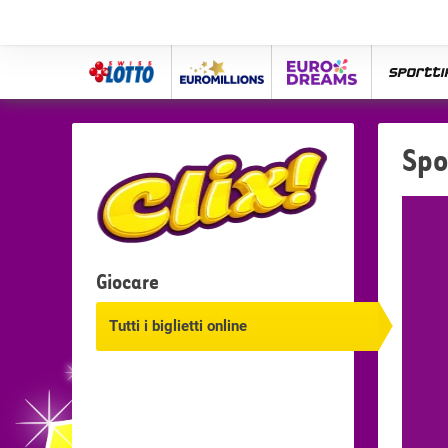
Swiss
Euro
eurodreams
spor
Lotto
Millions
Spo
Giocare
Tutti i biglietti online