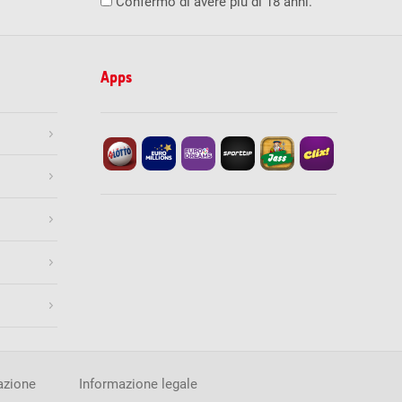
Confermo di avere più di 18 anni.
0
0
0
0
9
1'000.00
119
100.00
Apps
1’239
10.00
Stampa
08.2026
ore 19:30
Termine di accettazione
esatti
Numero di vincitori
Vincita (CHF)
0
0.00
100
950.00
Gioca ora
4’835
41.70
Stampa
i
Numero di vincitori
Vincita (CHF)
0
0.00
4
2'478.40
azione
Informazione legale