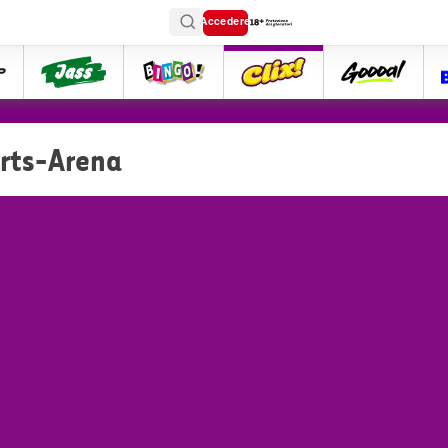
Accedere
ttip
Jass
Bingo
Clix
goooal
rts-Arena