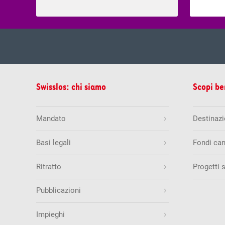
mer, 05.
Estrazione del
Swisslos: chi siamo
Scopi be
Estrazioni precedenti
5
8
9
1
Mandato
Destinazio
Quote & vincite
Basi legali
Fondi can
Swiss Lotto
Ritratto
Progetti 
mar, 04.
Estrazione del
Quantità di numeri esatti
Estrazioni precedenti
Pubblicazioni
6 + 1
25
30
34
4
6
Impieghi