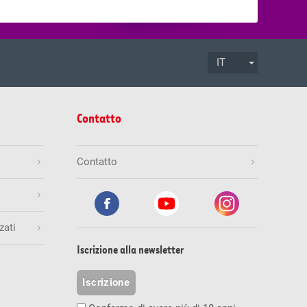
IT
.08.2026
ore 17:00
Termine di accettazione
Contatto
Mio.
Gioca ora
Contatto
zati
.08.2026
ore 19:30
Termine di accettazione
inali esatti
Numero di vincitori
Vincita (CHF)
Iscrizione alla newsletter
1
236'842.00
Mio.
Gioca ora
Iscrizione
0
0.00