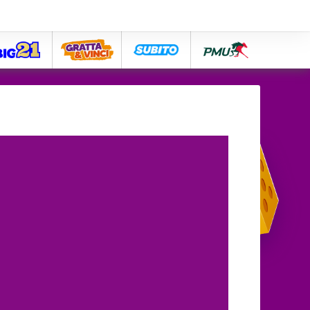
big21
lose
subito
pmu