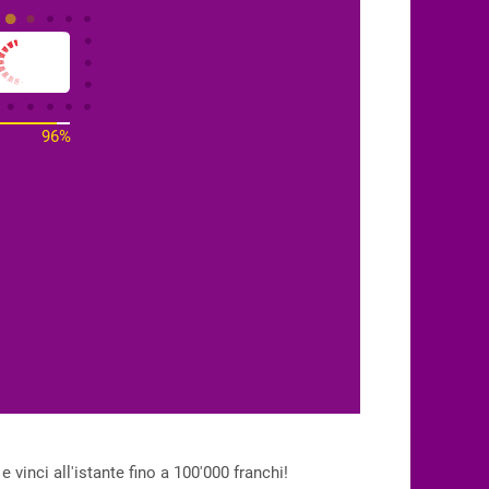
97%
vinci all'istante fino a 100'000 franchi!