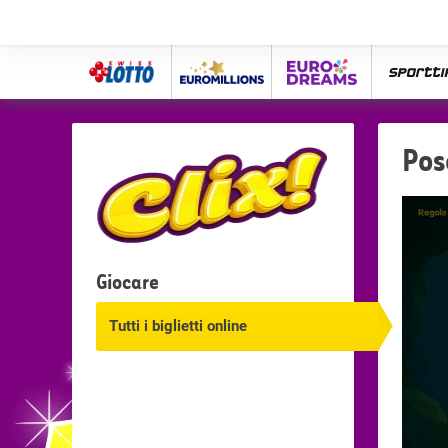
Swiss
Euro
eurodreams
spor
Lotto
Millions
Pos
Giocare
Tutti i biglietti online