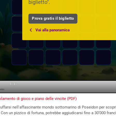
biglietto".
Prova gratis il biglietto
Vai alla panoramica
lamento di gioco e piano delle vincite (PDF)
tuffarsi nell'affascinante mondo sottomarino di Poseidon per scoprir
. Con un pizzico di fortuna, potrebbe aggiudicarsi fino a 30’000 franc