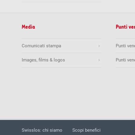
Media
Punti ve
Comunicati stampa
Punti ve
Images, films & logos
Punti ven
Swisslos 2026
Sicurezza
Dichiaraz
Swisslos: chi siamo
Scopi benefici