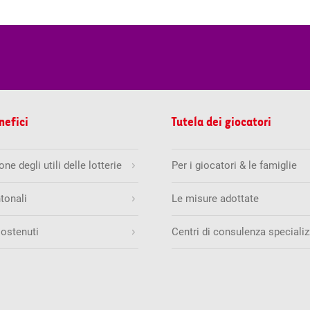
nefici
Tutela dei giocatori
ne degli utili delle lotterie
Per i giocatori & le famiglie
tonali
Le misure adottate
sostenuti
Centri di consulenza specializ