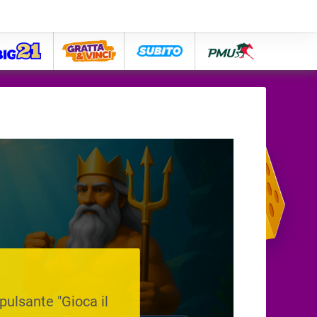
big21
lose
subito
pmu
 pulsante "Gioca il