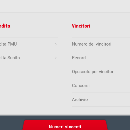
ndita
Vincitori
ndita PMU
Numero dei vincitori
dita Subito
Record
Opuscolo per vincitori
Concorsi
Archivio
ione sulla protezione dei dati
Regole e condizioni di partecip
Numeri vincenti