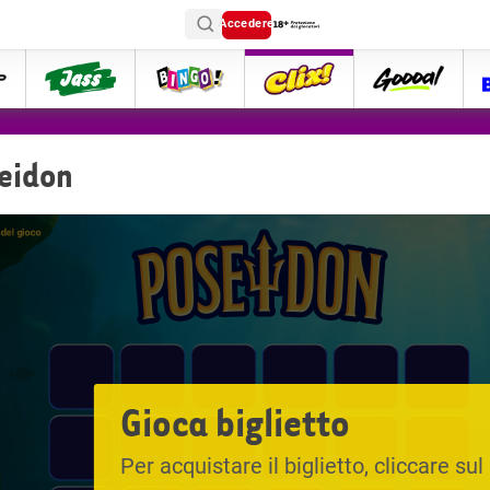
Accedere
ttip
Jass
Bingo
Clix
goooal
eidon
Gioca biglietto
Per acquistare il biglietto, cliccare sul