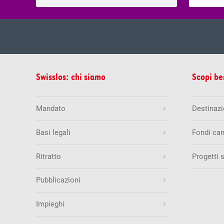
mer, 05.
Estrazione del
Swisslos: chi siamo
Scopi be
Estrazioni precedenti
5
8
9
1
Mandato
Destinazio
Quote & vincite
Basi legali
Fondi can
Swiss Lotto
Ritratto
Progetti 
mar, 04.
Estrazione del
Quantità di numeri esatti
Estrazioni precedenti
Pubblicazioni
6 + 1
25
30
34
4
6
Impieghi
5 + 1