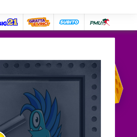
big21
lose
subito
pmu