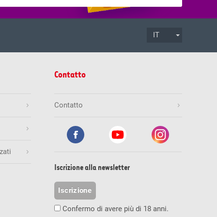
IT
.08.2026
ore 17:00
Termine di accettazione
Contatto
Mio.
Gioca ora
Contatto
zati
.08.2026
ore 19:30
Termine di accettazione
inali esatti
Numero di vincitori
Vincita (CHF)
Iscrizione alla newsletter
1
236'842.00
Mio.
Gioca ora
Iscrizione
0
0.00
Confermo di avere più di 18 anni.
9
1'000.00