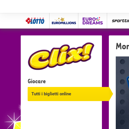
Swiss
Euro
eurodreams
spor
Lotto
Millions
Mon
Giocare
Tutti i biglietti online