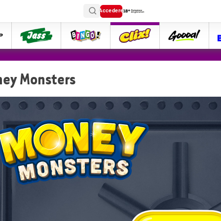
Accedere
ttip
Jass
Bingo
Clix
goooal
ey Monsters