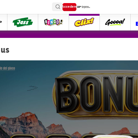
Accedere
ttip
Jass
Bingo
Clix
goooal
us