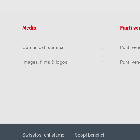
Media
Punti ve
Comunicati stampa
Punti ve
Images, films & logos
Punti ven
Swisslos 2026
Sicurezza
Dichiaraz
Swisslos: chi siamo
Scopi benefici