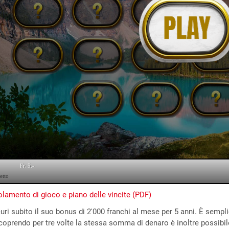
lamento di gioco e piano delle vincite (PDF)
uri subito il suo bonus di 2'000 franchi al mese per 5 anni. È sempli
coprendo per tre volte la stessa somma di denaro è inoltre possibile