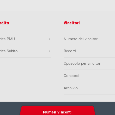
ndita
Vincitori
ndita PMU
Numero dei vincitori
dita Subito
Record
Opuscolo per vincitori
Concorsi
Archivio
ione sulla protezione dei dati
Regole e condizioni di partecip
Numeri vincenti