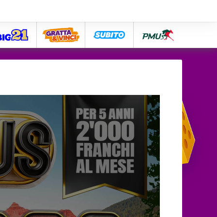
big21
lose
subito
pmu