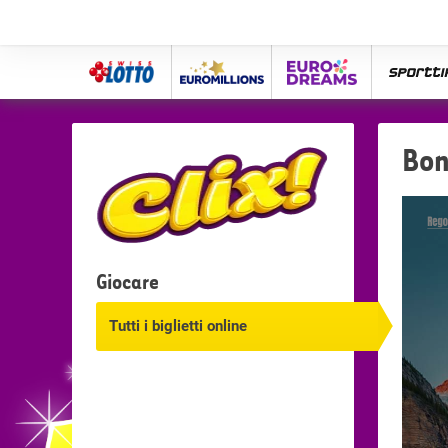
Swiss
Euro
eurodreams
spor
Lotto
Millions
Bon
Giocare
Tutti i biglietti online