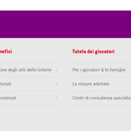
nefici
Tutela dei giocatori
ne degli utili delle lotterie
Per i giocatori & le famiglie
tonali
Le misure adottate
sostenuti
Centri di consulenza specializ