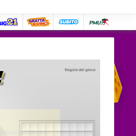
big21
lose
subito
pmu
 pulsante "Gioca il