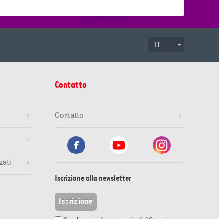
IT
.08.2026
ore 17:00
Termine di accettazione
Contatto
Mio.
Gioca ora
Contatto
zati
.08.2026
ore 19:30
Termine di accettazione
inali esatti
Numero di vincitori
Vincita (CHF)
Iscrizione alla newsletter
1
236'842.00
Mio.
Gioca ora
Iscrizione
0
0.00