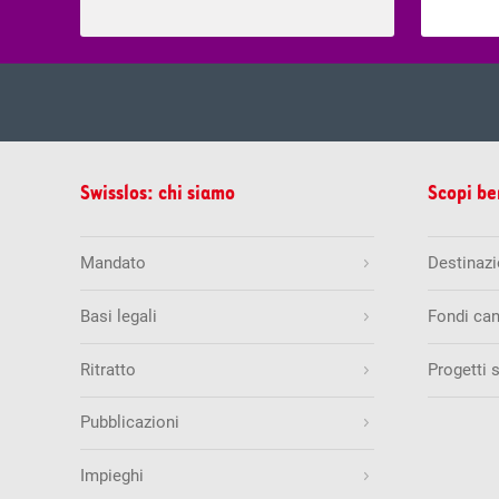
mer, 05.
Estrazione del
Swisslos: chi siamo
Scopi be
Estrazioni precedenti
5
8
9
1
Mandato
Destinazio
Quote & vincite
Basi legali
Fondi can
Swiss Lotto
Ritratto
Progetti 
mar, 04.
Estrazione del
Quantità di numeri esatti
Estrazioni precedenti
Pubblicazioni
6 + 1
25
30
34
4
6
Impieghi