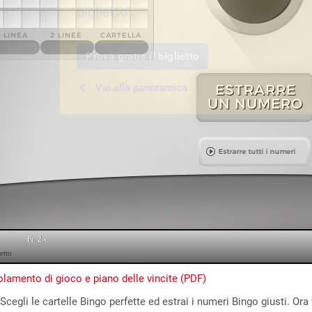
biglietto".
Prova gratis il biglietto
Vai alla panoramica
lamento di gioco e piano delle vincite (PDF)
Scegli le cartelle Bingo perfette ed estrai i numeri Bingo giusti. Ora 