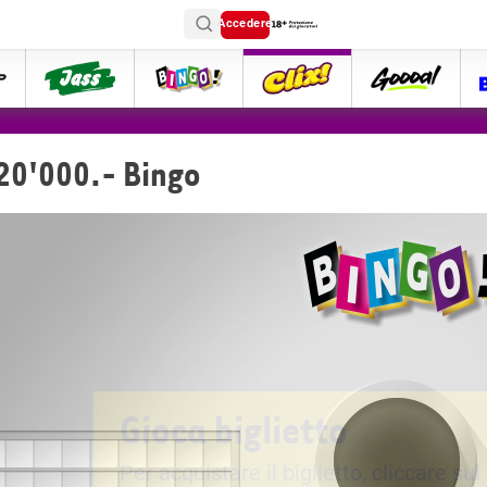
Accedere
ttip
Jass
Bingo
Clix
goooal
 20'000.- Bingo
Gioca biglietto
Per acquistare il biglietto, cliccare sul