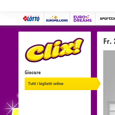
Swiss
Euro
eurodreams
spor
Lotto
Millions
Fr.
Giocare
Tutti i biglietti online