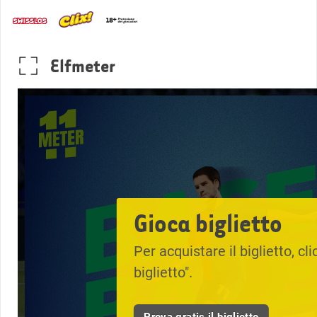
Elfmeter
Gioca biglietto
Per acquistare il biglietto, cl
biglietto".