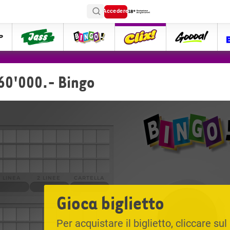
Accedere
ttip
Jass
Bingo
Clix
goooal
 60'000.- Bingo
Gioca biglietto
Per acquistare il biglietto, cliccare sul