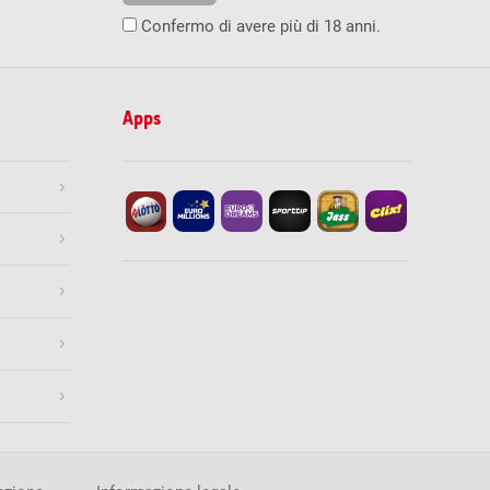
0
0.00
Confermo di avere più di 18 anni.
0
0
0
0
9
1'000.00
119
100.00
Apps
1’239
10.00
Stampa
08.2026
ore 19:30
Termine di accettazione
esatti
Numero di vincitori
Vincita (CHF)
0
0.00
100
950.00
Gioca ora
4’835
41.70
Stampa
i
Numero di vincitori
Vincita (CHF)
0
0.00
4
2'478.40