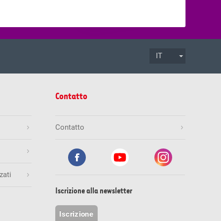
IT
.08.2026
ore 17:00
Termine di accettazione
Contatto
Mio.
Gioca ora
Contatto
zati
.08.2026
ore 19:30
Termine di accettazione
inali esatti
Numero di vincitori
Vincita (CHF)
Iscrizione alla newsletter
1
236'842.00
Mio.
Gioca ora
Iscrizione