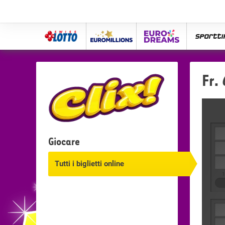
Swiss
Euro
eurodreams
spor
Lotto
Millions
Fr.
Giocare
Tutti i biglietti online