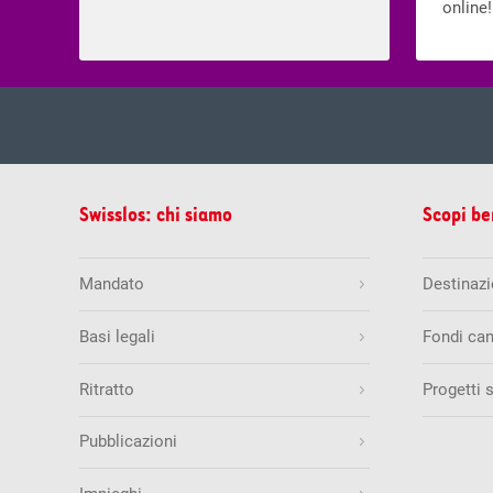
online!
mer, 05.
Estrazione del
Swisslos: chi siamo
Scopi be
Estrazioni precedenti
5
8
9
1
Mandato
Destinazio
Quote & vincite
Basi legali
Fondi can
Swiss Lotto
Ritratto
Progetti 
mar, 04.
Estrazione del
Quantità di numeri esatti
Estrazioni precedenti
Pubblicazioni
6 + 1
25
30
34
4