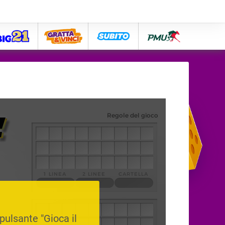
big21
lose
subito
pmu
 pulsante "Gioca il