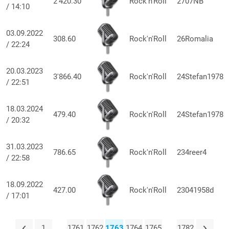
2'420.30
Rock'n'Roll
2707NB
/ 14:10
03.09.2022
308.60
Rock'n'Roll
26Romalia
/ 22:24
20.03.2023
3'866.40
Rock'n'Roll
24Stefan1978
/ 22:51
18.03.2024
479.40
Rock'n'Roll
24Stefan1978
/ 20:32
31.03.2023
786.65
Rock'n'Roll
234reer4
/ 22:58
18.09.2022
427.00
Rock'n'Roll
23041958d
/ 17:01
1
...
1761
1762
1763
1764
1765
...
1782