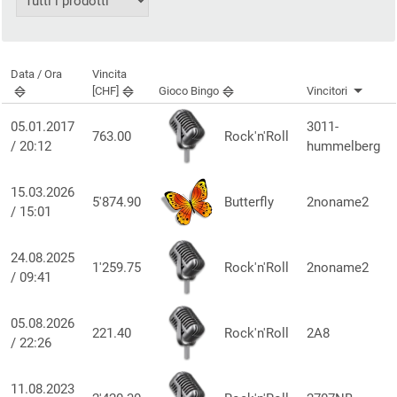
Data / Ora
Vincita
[CHF]
Gioco Bingo
Vincitori
05.01.2017
3011-
763.00
Rock'n'Roll
/ 20:12
hummelberg
15.03.2026
5'874.90
Butterfly
2noname2
/ 15:01
24.08.2025
1'259.75
Rock'n'Roll
2noname2
/ 09:41
05.08.2026
221.40
Rock'n'Roll
2A8
/ 22:26
11.08.2023