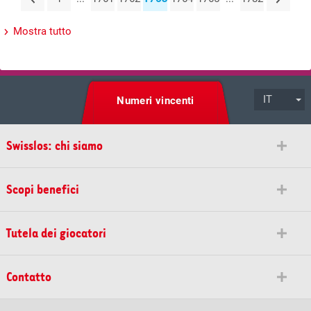
Mostra tutto
IT
Numeri vincenti
Swisslos: chi siamo
Scopi benefici
Tutela dei giocatori
Contatto