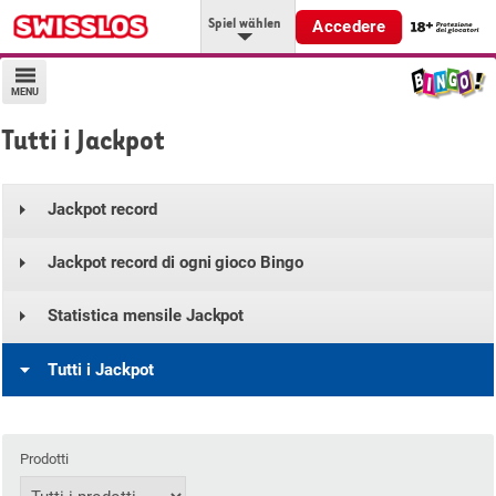
Spiel wählen
Accedere
MENU
Tutti i Jackpot
Jackpot record
Jackpot record di ogni gioco Bingo
Statistica mensile Jackpot
Tutti i Jackpot
Prodotti