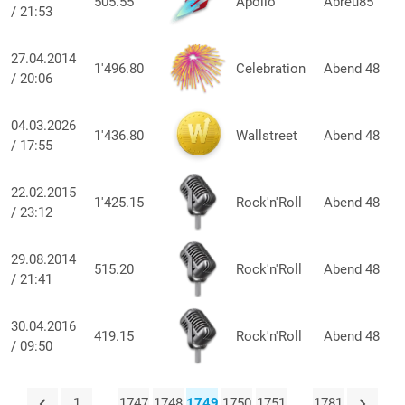
505.55
Apollo
Abreu85
/ 21:53
27.04.2014
1'496.80
Celebration
Abend 48
/ 20:06
04.03.2026
1'436.80
Wallstreet
Abend 48
/ 17:55
22.02.2015
1'425.15
Rock'n'Roll
Abend 48
/ 23:12
29.08.2014
515.20
Rock'n'Roll
Abend 48
/ 21:41
30.04.2016
419.15
Rock'n'Roll
Abend 48
/ 09:50
1
...
1747
1748
1749
1750
1751
...
1781