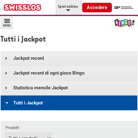
Spiel wählen
Accedere
MENU
Tutti i Jackpot
Jackpot record
Jackpot record di ogni gioco Bingo
Statistica mensile Jackpot
Tutti i Jackpot
Prodotti