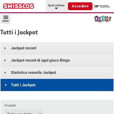
Spiel wählen
Accedere
MENU
Tutti i Jackpot
Jackpot record
Jackpot record di ogni gioco Bingo
Statistica mensile Jackpot
Tutti i Jackpot
Prodotti