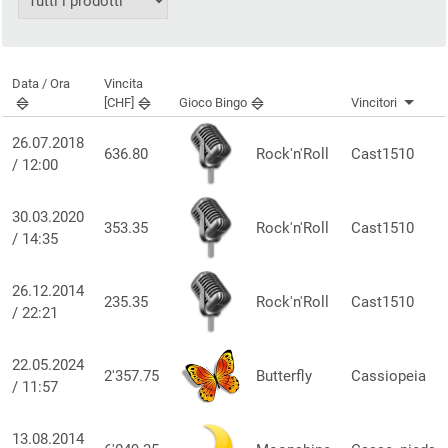
Data / Ora
Vincita
[CHF]
Gioco Bingo
Vincitori
26.07.2018
636.80
Rock'n'Roll
Cast1510
/ 12:00
30.03.2020
353.35
Rock'n'Roll
Cast1510
/ 14:35
26.12.2014
235.35
Rock'n'Roll
Cast1510
/ 22:21
22.05.2024
2'357.75
Butterfly
Cassiopeia
/ 11:57
13.08.2014