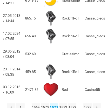
6'049.35
Moonshine
Casse_pieds
/ 14:31
27.05.2013
865.15
Rock'n'Roll
Casse_pieds
/ 14:44
17.02.2024
656.40
Rock'n'Roll
Casse_pieds
/ 07:55
29.06.2012
532.60
Gratissimo
Casse_pieds
/ 08:04
23.11.2014
459.85
Rock'n'Roll
Casse_pieds
/ 08:35
03.12.2015
2'471.85
Red
Casino55
/ 16:09
1
...
1569
1570
1571
1572
1573
...
1782