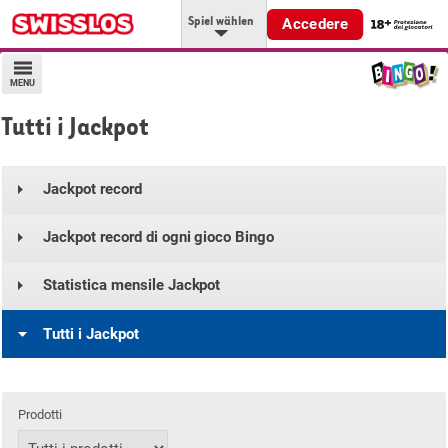
Spiel wählen
Accedere
MENU
Tutti i Jackpot
Jackpot record
Jackpot record di ogni gioco Bingo
Statistica mensile Jackpot
Tutti i Jackpot
Prodotti