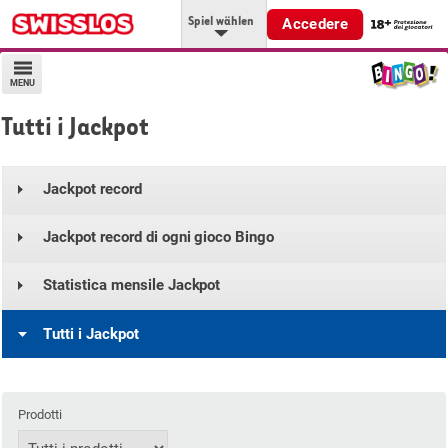
Spiel wählen
Accedere
MENU
Tutti i Jackpot
Jackpot record
Jackpot record di ogni gioco Bingo
Statistica mensile Jackpot
Tutti i Jackpot
Prodotti