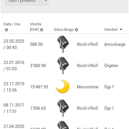
Data / Ora
Vincita
[CHF]
Gioco Bingo
Vincitori
23.05.2025
588.50
Rock'n'Roll
ämouluege
/ 00:43
23.01.2016
3'300.90
Rock'n'Roll
Örgeler
/ 01:03
23.11.2019
15'487.95
Moonshine
Ögi-1
/ 13:56
08.11.2017
1'596.65
Rock'n'Roll
Ögi-1
/ 17:51
21.04.2025