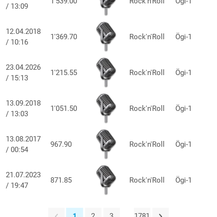
1'539.00
Rock'n'Roll
Ögi-1
/ 13:09
12.04.2018
1'369.70
Rock'n'Roll
Ögi-1
/ 10:16
23.04.2026
1'215.55
Rock'n'Roll
Ögi-1
/ 15:13
13.09.2018
1'051.50
Rock'n'Roll
Ögi-1
/ 13:03
13.08.2017
967.90
Rock'n'Roll
Ögi-1
/ 00:54
21.07.2023
871.85
Rock'n'Roll
Ögi-1
/ 19:47
1
2
3
...
1781