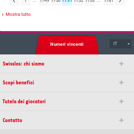
1
...
1749
1750
1751
1752
1753
...
1781
Mostra tutto
IT
Numeri vincenti
Swisslos: chi siamo
Scopi benefici
Tutela dei giocatori
Contatto