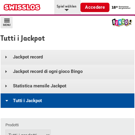
Spiel wählen
Accedere
MENU
Tutti i Jackpot
Jackpot record
Jackpot record di ogni gioco Bingo
Statistica mensile Jackpot
Tutti i Jackpot
Prodotti