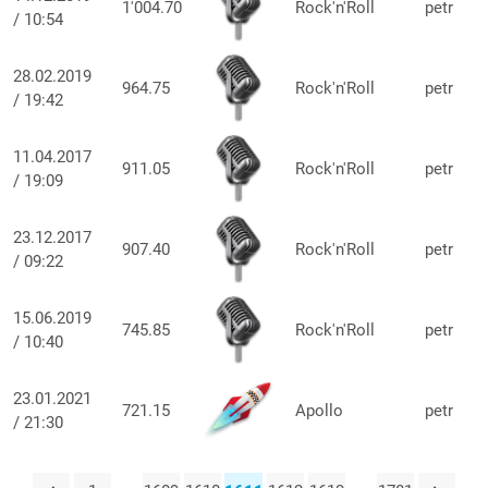
1'004.70
Rock'n'Roll
petr
/ 10:54
28.02.2019
964.75
Rock'n'Roll
petr
/ 19:42
11.04.2017
911.05
Rock'n'Roll
petr
/ 19:09
23.12.2017
907.40
Rock'n'Roll
petr
/ 09:22
15.06.2019
745.85
Rock'n'Roll
petr
/ 10:40
23.01.2021
721.15
Apollo
petr
/ 21:30