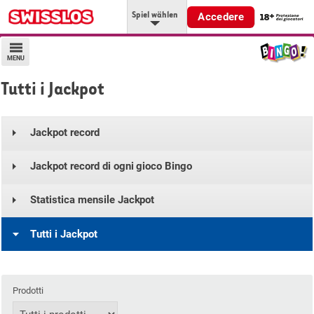
Spiel wählen
Accedere
MENU
Tutti i Jackpot
Jackpot record
Jackpot record di ogni gioco Bingo
Statistica mensile Jackpot
Tutti i Jackpot
Prodotti