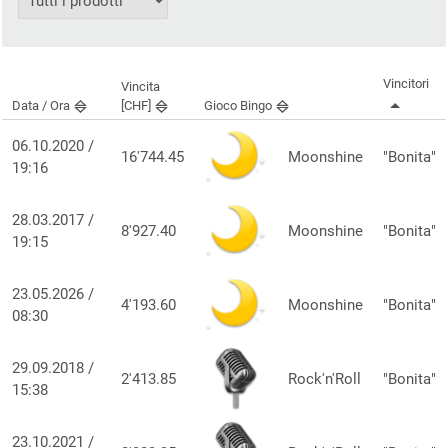
Vincitori
Vincita
Data / Ora
[CHF]
Gioco Bingo
06.10.2020 /
16'744.45
Moonshine
"Bonita"
19:16
28.03.2017 /
8'927.40
Moonshine
"Bonita"
19:15
23.05.2026 /
4'193.60
Moonshine
"Bonita"
08:30
29.09.2018 /
2'413.85
Rock'n'Roll
"Bonita"
15:38
23.10.2021 /