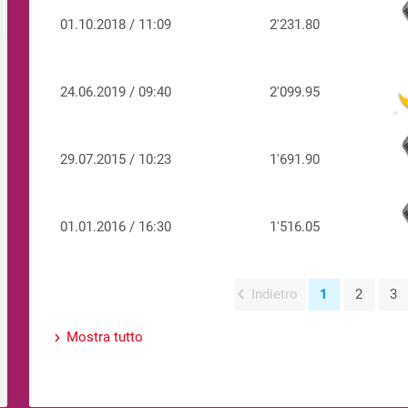
01.10.2018 / 11:09
2'231.80
24.06.2019 / 09:40
2'099.95
29.07.2015 / 10:23
1'691.90
01.01.2016 / 16:30
1'516.05
Indietro
1
2
3
Mostra tutto