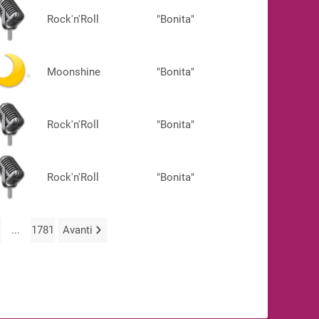
Rock'n'Roll
"Bonita"
Moonshine
"Bonita"
Rock'n'Roll
"Bonita"
Rock'n'Roll
"Bonita"
...
1781
Avanti