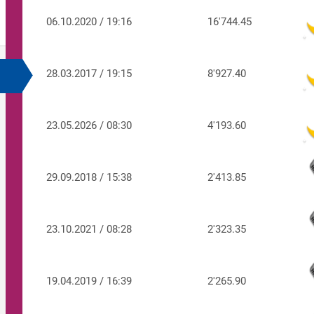
06.10.2020 / 19:16
16'744.45
28.03.2017 / 19:15
8'927.40
23.05.2026 / 08:30
4'193.60
29.09.2018 / 15:38
2'413.85
23.10.2021 / 08:28
2'323.35
19.04.2019 / 16:39
2'265.90