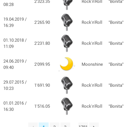
2'323.35
Rock'n'Roll
"Bonita"
08:28
19.04.2019 /
2'265.90
Rock'n'Roll
"Bonita"
16:39
01.10.2018 /
2'231.80
Rock'n'Roll
"Bonita"
11:09
24.06.2019 /
2'099.95
Moonshine
"Bonita"
09:40
29.07.2015 /
1'691.90
Rock'n'Roll
"Bonita"
10:23
01.01.2016 /
1'516.05
Rock'n'Roll
"Bonita"
16:30