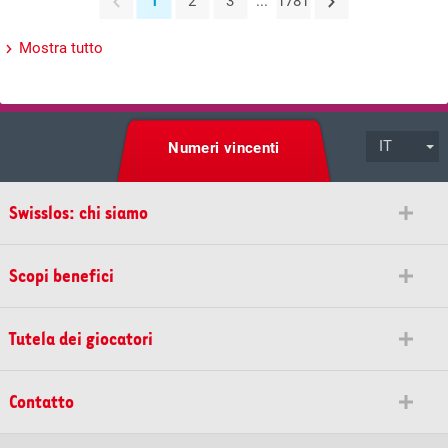
1
2
3
...
1781
Mostra tutto
IT
Numeri vincenti
Swisslos: chi siamo
Scopi benefici
Tutela dei giocatori
Contatto