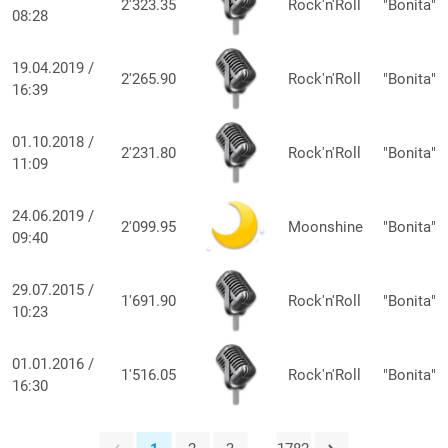
2'323.35
Rock'n'Roll
"Bonita"
08:28
19.04.2019 /
2'265.90
Rock'n'Roll
"Bonita"
16:39
01.10.2018 /
2'231.80
Rock'n'Roll
"Bonita"
11:09
24.06.2019 /
2'099.95
Moonshine
"Bonita"
09:40
29.07.2015 /
1'691.90
Rock'n'Roll
"Bonita"
10:23
01.01.2016 /
1'516.05
Rock'n'Roll
"Bonita"
16:30