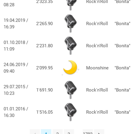
2'323.35
Rock'n'Roll
"Bonita"
08:28
19.04.2019 /
2'265.90
Rock'n'Roll
"Bonita"
16:39
01.10.2018 /
2'231.80
Rock'n'Roll
"Bonita"
11:09
24.06.2019 /
2'099.95
Moonshine
"Bonita"
09:40
29.07.2015 /
1'691.90
Rock'n'Roll
"Bonita"
10:23
01.01.2016 /
1'516.05
Rock'n'Roll
"Bonita"
16:30