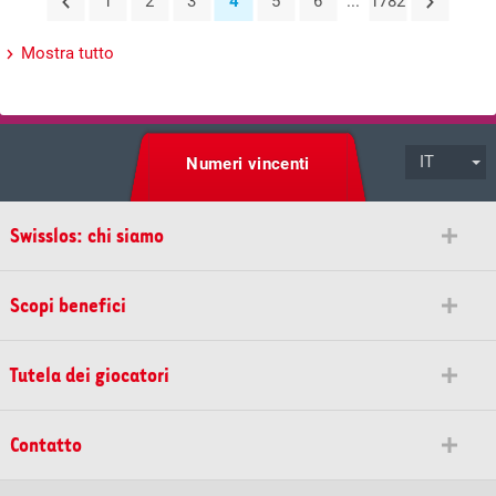
1
2
3
4
5
6
...
1782
Mostra tutto
IT
Numeri vincenti
Swisslos: chi siamo
Scopi benefici
Tutela dei giocatori
Contatto