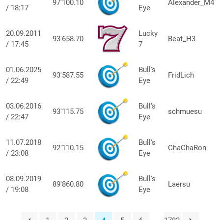
97'100.10
Alexander_M4
/ 18:17
Eye
20.09.2011
Lucky
93'658.70
Beat_H3
/ 17:45
7
01.06.2025
Bull's
93'587.55
FridLich
/ 22:49
Eye
03.06.2016
Bull's
93'115.75
schmuesu
/ 22:47
Eye
11.07.2018
Bull's
92'110.15
ChaChaRon
/ 23:08
Eye
08.09.2019
Bull's
89'860.80
Laersu
/ 19:08
Eye