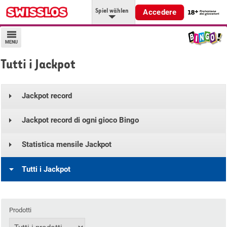
Spiel wählen
Accedere
MENU
Tutti i Jackpot
Jackpot record
Jackpot record di ogni gioco Bingo
Statistica mensile Jackpot
Tutti i Jackpot
Prodotti