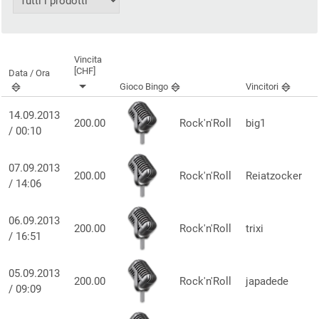
Vincita
[CHF]
Data / Ora
Gioco Bingo
Vincitori
14.09.2013
200.00
Rock'n'Roll
big1
/ 00:10
07.09.2013
200.00
Rock'n'Roll
Reiatzocker
/ 14:06
06.09.2013
200.00
Rock'n'Roll
trixi
/ 16:51
05.09.2013
200.00
Rock'n'Roll
japadede
/ 09:09