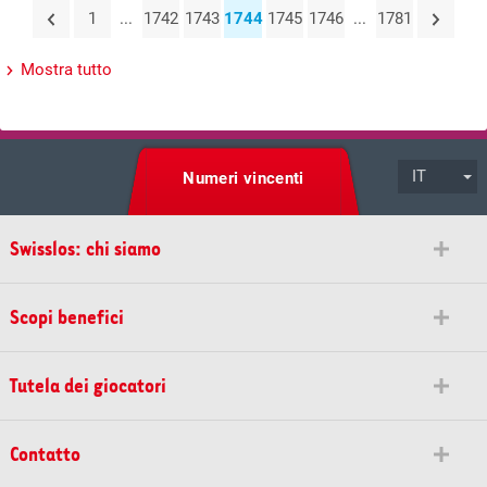
1
...
1742
1743
1744
1745
1746
...
1781
Mostra tutto
IT
Numeri vincenti
Swisslos: chi siamo
Scopi benefici
Tutela dei giocatori
Contatto