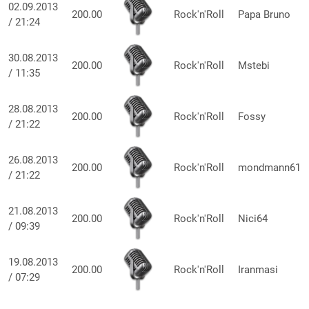
02.09.2013
200.00
Rock'n'Roll
Papa Bruno
/ 21:24
30.08.2013
200.00
Rock'n'Roll
Mstebi
/ 11:35
28.08.2013
200.00
Rock'n'Roll
Fossy
/ 21:22
26.08.2013
200.00
Rock'n'Roll
mondmann61
/ 21:22
21.08.2013
200.00
Rock'n'Roll
Nici64
/ 09:39
19.08.2013
200.00
Rock'n'Roll
Iranmasi
/ 07:29