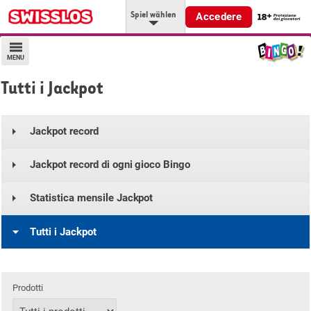
Spiel wählen
Accedere
MENU
Tutti i Jackpot
Jackpot record
Jackpot record di ogni gioco Bingo
Statistica mensile Jackpot
Tutti i Jackpot
Prodotti