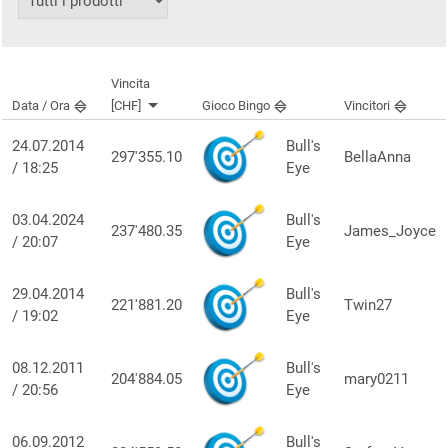
Vincita
Data / Ora
[CHF]
Gioco Bingo
Vincitori
24.07.2014
Bull's
297'355.10
BellaAnna
/ 18:25
Eye
03.04.2024
Bull's
237'480.35
James_Joyce
/ 20:07
Eye
29.04.2014
Bull's
221'881.20
Twin27
/ 19:02
Eye
08.12.2011
Bull's
204'884.05
mary0211
/ 20:56
Eye
06.09.2012
Bull's