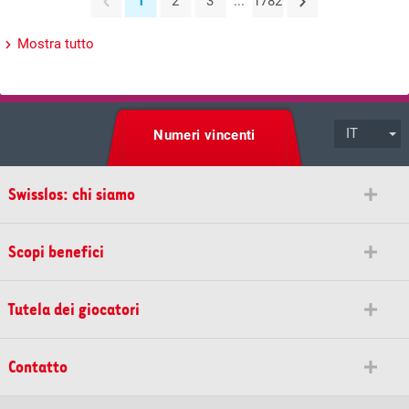
1
2
3
...
1782
Mostra tutto
IT
Numeri vincenti
Swisslos: chi siamo
Scopi benefici
Tutela dei giocatori
Contatto