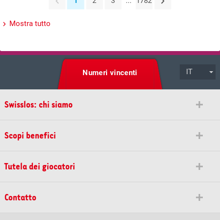
1
2
3
...
1782
Mostra tutto
IT
Numeri vincenti
Swisslos: chi siamo
Scopi benefici
Tutela dei giocatori
Contatto