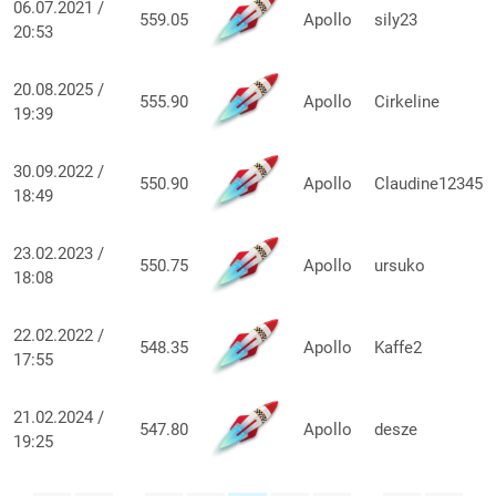
06.07.2021 /
559.05
Apollo
sily23
20:53
20.08.2025 /
555.90
Apollo
Cirkeline
19:39
30.09.2022 /
550.90
Apollo
Claudine12345
18:49
23.02.2023 /
550.75
Apollo
ursuko
18:08
22.02.2022 /
548.35
Apollo
Kaffe2
17:55
21.02.2024 /
547.80
Apollo
desze
19:25