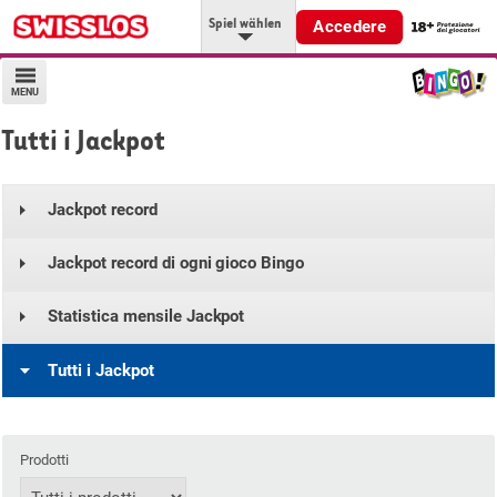
Spiel wählen
Accedere
MENU
Tutti i Jackpot
Jackpot record
Jackpot record di ogni gioco Bingo
Statistica mensile Jackpot
Tutti i Jackpot
Prodotti