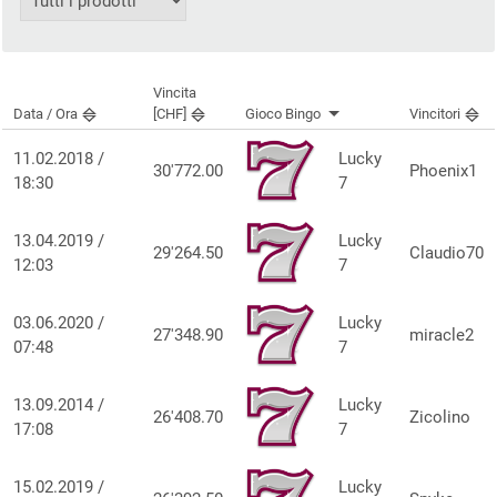
Vincita
Data / Ora
[CHF]
Gioco Bingo
Vincitori
11.02.2018 /
Lucky
30'772.00
Phoenix1
18:30
7
13.04.2019 /
Lucky
29'264.50
Claudio70
12:03
7
03.06.2020 /
Lucky
27'348.90
miracle2
07:48
7
13.09.2014 /
Lucky
26'408.70
Zicolino
17:08
7
15.02.2019 /
Lucky