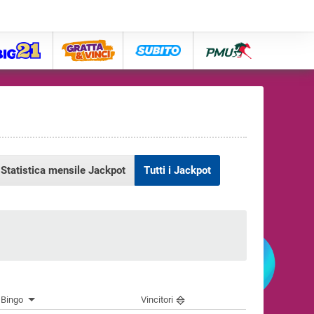
big21
lose
subito
pmu
Statistica mensile Jackpot
Tutti i Jackpot
 Bingo
Vincitori