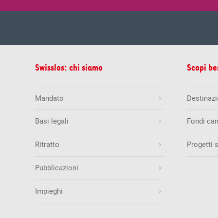
mer, 05.
Estrazione del
Swisslos: chi siamo
Scopi be
Estrazioni precedenti
5
8
9
1
Mandato
Destinazio
Quote & vincite
Basi legali
Fondi can
Swiss Lotto
Ritratto
Progetti 
ven, 07.
Estrazione del
Quantità di numeri esatti
Estrazioni precedenti
Pubblicazioni
6 + 1
26
29
35
3
6
Impieghi
5 + 1
5
22
30
33
46