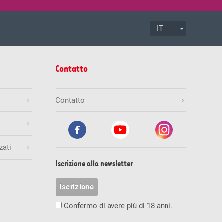
IT
.08.2026
ore 17:00
Termine di accettazione
Contatto
Mio.
Gioca ora
Contatto
zati
.08.2026
ore 19:30
Termine di accettazione
inali esatti
Numero di vincitori
Vincita (CHF)
Iscrizione alla newsletter
1
236'842.00
Mio.
Gioca ora
Iscrizione
0
0.00
Confermo di avere più di 18 anni.
0
0
0
0
9
1'000.00