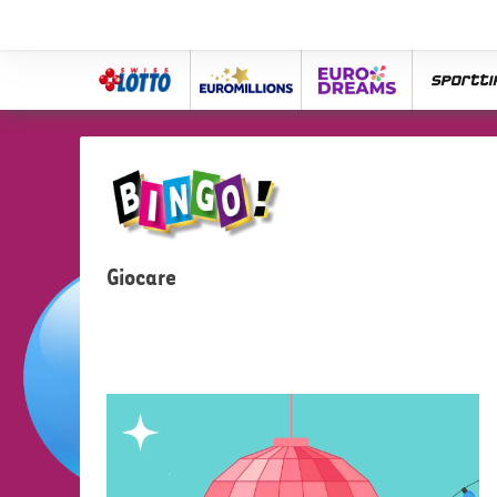
Swiss
Euro
eurodreams
spor
Lotto
Millions
Giocare