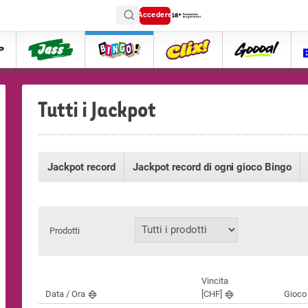
Accedere
ttip
Jass
Bingo
Clix
goooal
Tutti i Jackpot
Jackpot record
Jackpot record di ogni gioco Bingo
Prodotti
Vincita
Data / Ora
[CHF]
Gioco