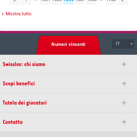
Mostra tutto
IT
Numeri vincenti
Swisslos: chi siamo
Scopi benefici
Tutela dei giocatori
Contatto