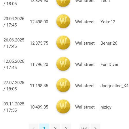
13'329.90
Wallstreet
Tech
/ 18:05
23.04.2026
12'498.00
Wallstreet
Yoko12
/ 17:45
26.06.2025
12'375.75
Wallstreet
Beneri26
/ 17:45
12.05.2026
11'796.20
Wallstreet
Fun Diver
/ 17:45
27.07.2025
11'198.35
Wallstreet
Jacqueline_K4
/ 18:05
09.11.2025
10'499.05
Wallstreet
hjzigy
/ 17:55
1
2
3
...
1781