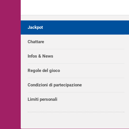
Jackpot
Chattare
Infos & News
Regole del gioco
Condizioni di partecipazione
Limiti personali