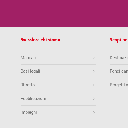
Swisslos: chi siamo
Scopi be
Mandato
Destinazio
Basi legali
Fondi can
Ritratto
Progetti 
Pubblicazioni
Impieghi