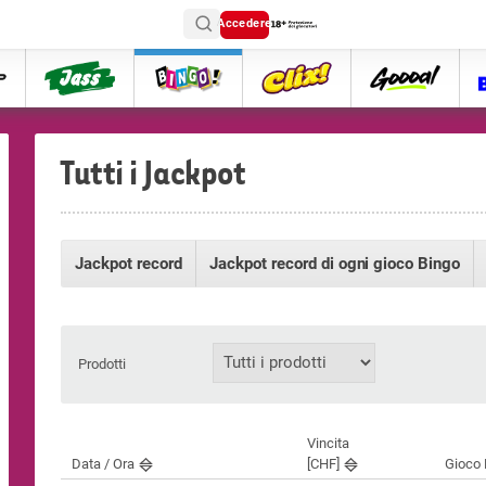
Accedere
ttip
Jass
Bingo
Clix
goooal
Tutti i Jackpot
Jackpot record
Jackpot record di ogni gioco Bingo
Prodotti
Vincita
Data / Ora
[CHF]
Gioco 