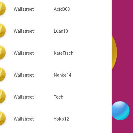
Wallstreet
Acid303
Wallstreet
Luan13
Wallstreet
KateFisch
Wallstreet
Nanke14
Wallstreet
Tech
Wallstreet
Yoko12