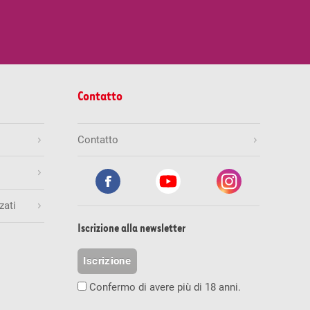
Contatto
Contatto
zati
Iscrizione alla newsletter
Iscrizione
Confermo di avere più di 18 anni.