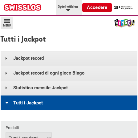
Spiel wählen
Accedere
MENU
Tutti i Jackpot
Jackpot record
Jackpot record di ogni gioco Bingo
Statistica mensile Jackpot
Tutti i Jackpot
Prodotti