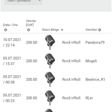
Vincita
Data / Ora
[CHF]
Gioco Bingo
Vincitori
10.07.2021
200.00
Rock'n'Roll
Pandorra79
/ 22:14
05.07.2021
200.00
Rock'n'Roll
Mogeli
/ 15:37
05.07.2021
200.00
Rock'n'Roll
Beatrice_R1
/ 00:58
05.07.2021
200.00
Rock'n'Roll
RLei
/ 00:23