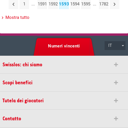
1
...
1591
1592
1593
1594
1595
...
1782
Mostra tutto
IT
Numeri vincenti
Swisslos: chi siamo
Scopi benefici
Tutela dei giocatori
Contatto