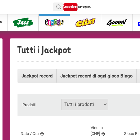
Accedere
ttip
Jass
Bingo
Clix
goooal
Tutti i Jackpot
Jackpot record
Jackpot record di ogni gioco Bingo
Prodotti
Vincita
Data / Ora
[CHF]
Gioco Bi