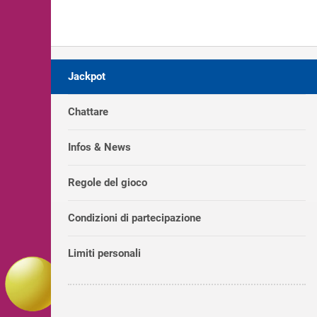
Jackpot
Chattare
Infos & News
Regole del gioco
Condizioni di partecipazione
Limiti personali