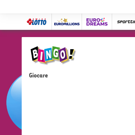
Swiss
Euro
eurodreams
spor
Lotto
Millions
Giocare