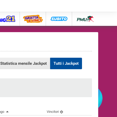
big21
lose
subito
pmu
Statistica mensile Jackpot
Tutti i Jackpot
ngo
Vincitori