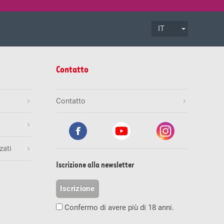
IT
.08.2026
ore 17:00
Termine di accettazione
Contatto
Mio.
Gioca ora
Contatto
zati
.08.2026
ore 19:30
Termine di accettazione
inali esatti
Numero di vincitori
Vincita (CHF)
Iscrizione alla newsletter
1
236'842.00
Mio.
Gioca ora
Iscrizione
0
0.00
Confermo di avere più di 18 anni.
0
0
0
0
9
1'000.00