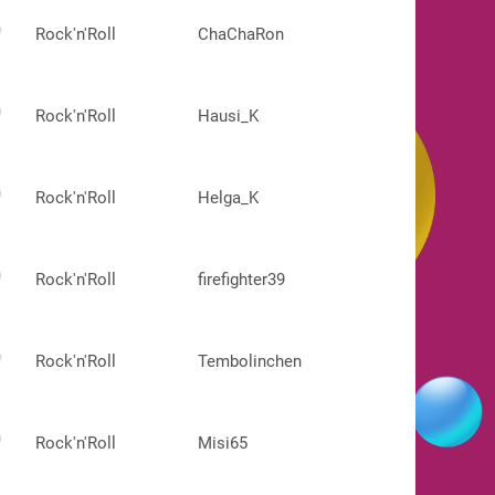
Rock'n'Roll
ChaChaRon
Rock'n'Roll
Hausi_K
Rock'n'Roll
Helga_K
Rock'n'Roll
firefighter39
Rock'n'Roll
Tembolinchen
Rock'n'Roll
Misi65