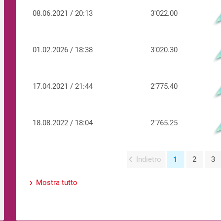
08.06.2021 / 20:13
3'022.00
01.02.2026 / 18:38
3'020.30
17.04.2021 / 21:44
2'775.40
18.08.2022 / 18:04
2'765.25
Indietro
1
2
3
Mostra tutto