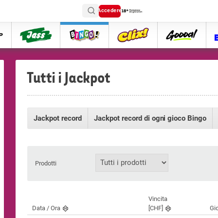
Accedere
ttip
Jass
Bingo
Clix
goooal
Tutti i Jackpot
Jackpot record
Jackpot record di ogni gioco Bingo
Prodotti
Vincita
Data / Ora
[CHF]
Gi