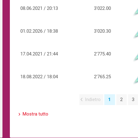
08.06.2021 / 20:13
3'022.00
01.02.2026 / 18:38
3'020.30
17.04.2021 / 21:44
2'775.40
18.08.2022 / 18:04
2'765.25
Indietro
1
2
3
Mostra tutto