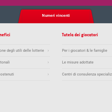
Numeri vincenti
08.2026
sab, 08
Prossima estrazione:
nefici
Tutela dei giocatori
1
7
.
3
Jackpot
4
41
42
4
1
CHF
ne degli utili delle lotterie
Per i giocatori & le famiglie
8
0
0
0
0
Jackpot
729626
tonali
Le misure adottate
CHF
Joker
sostenuti
Centri di consulenza specializ
08.2026
mar, 11
Prossima estrazione:
Numero di vincitori
Vincita (CHF)
Quantità di numeri f
0
0.00
6
1
6
Jackpot
8
47
1
2
CHF
0
0.00
5
2
5
4
18'651.45
4
Vincita principale attesa
CHF