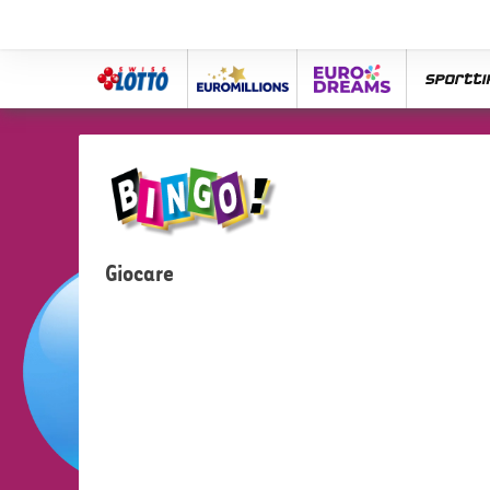
Swiss
Euro
eurodreams
spor
Lotto
Millions
Giocare