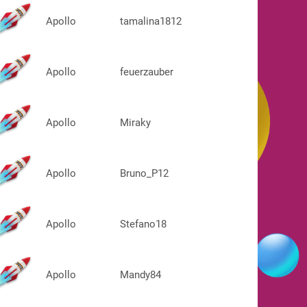
Apollo
tamalina1812
Apollo
feuerzauber
Apollo
Miraky
Apollo
Bruno_P12
Apollo
Stefano18
Apollo
Mandy84