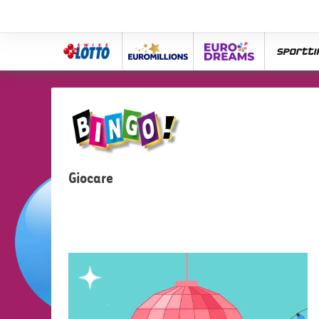
Swiss
Euro
eurodreams
spor
Lotto
Millions
Giocare