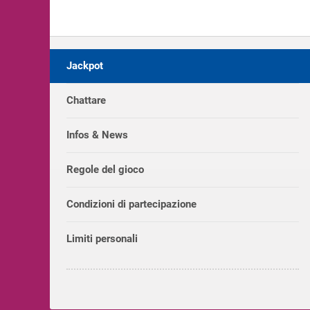
Jackpot
Chattare
Infos & News
Regole del gioco
Condizioni di partecipazione
Limiti personali