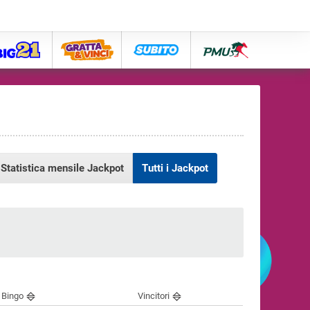
big21
lose
subito
pmu
Statistica mensile Jackpot
Tutti i Jackpot
 Bingo
Vincitori