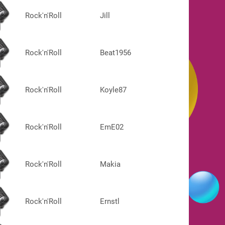
Rock'n'Roll
Jill
Rock'n'Roll
Beat1956
Rock'n'Roll
Koyle87
Rock'n'Roll
EmE02
Rock'n'Roll
Makia
Rock'n'Roll
Ernstl