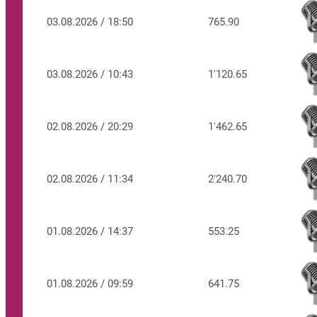
03.08.2026 / 18:50
765.90
03.08.2026 / 10:43
1'120.65
02.08.2026 / 20:29
1'462.65
02.08.2026 / 11:34
2'240.70
01.08.2026 / 14:37
553.25
01.08.2026 / 09:59
641.75