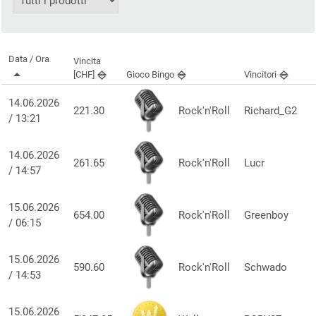
Data / Ora
Vincita
[CHF]
Gioco Bingo
Vincitori
14.06.2026
221.30
Rock'n'Roll
Richard_G2
/ 13:21
14.06.2026
261.65
Rock'n'Roll
Lucr
/ 14:57
15.06.2026
654.00
Rock'n'Roll
Greenboy
/ 06:15
15.06.2026
590.60
Rock'n'Roll
Schwado
/ 14:53
15.06.2026