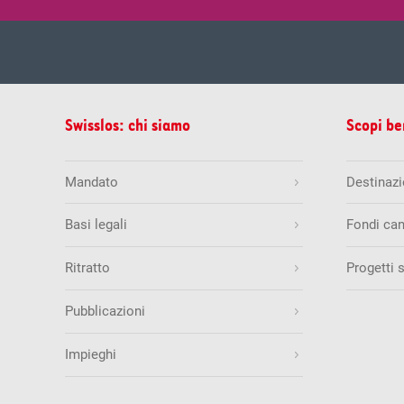
sab, 08.0
Estrazione del
Swisslos: chi siamo
Scopi be
Estrazioni precedenti
2
6
8
1
Mandato
Destinazio
Quote & vincite
Basi legali
Fondi can
Swiss Lotto
Ritratto
Progetti 
ven, 07.
Estrazione del
Quantità di numeri esatti
Estrazioni precedenti
Pubblicazioni
6 + 1
26
29
35
3
6
Impieghi
5 + 1
5
22
30
33
46