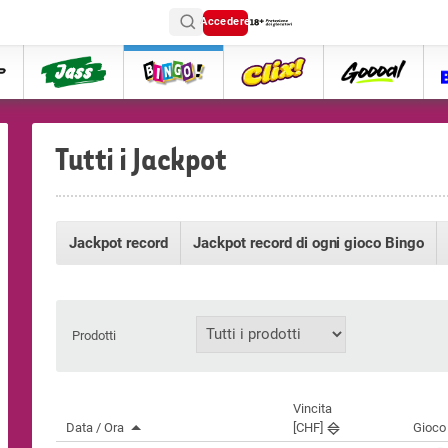
Accedere
ttip
Jass
Bingo
Clix
goooal
Tutti i Jackpot
Jackpot record
Jackpot record di ogni gioco Bingo
Prodotti
Vincita
Data / Ora
[CHF]
Gioco