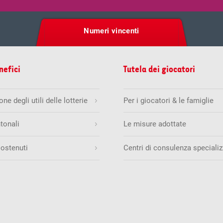
Numeri vincenti
8.2026
mer, 12
Prossima estrazione:
nefici
Tutela dei giocatori
1
8
.
2
Jackpot
4
38
40
1
8
CHF
ne degli utili delle lotterie
Per i giocatori & le famiglie
2
0
0
0
0
0
Jackpot
816904
tonali
Le misure adottate
CHF
Joker
sostenuti
Centri di consulenza specializ
08.2026
mar, 11
Prossima estrazione:
Numero di vincitori
Vincita (CHF)
Quantità di numeri f
0
0.00
6
1
6
Jackpot
8
47
1
2
CHF
0
0.00
5
2
5
9
11'610.05
4
Vincita principale attesa
CHF