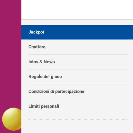
Jackpot
Chattare
Infos & News
Regole del gioco
Condizioni di partecipazione
Limiti personali