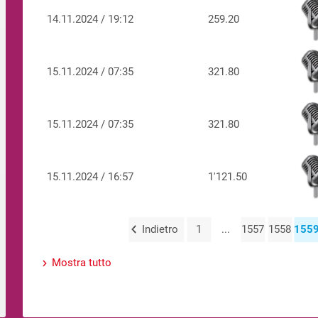
14.11.2024 / 19:12
259.20
15.11.2024 / 07:35
321.80
15.11.2024 / 07:35
321.80
15.11.2024 / 16:57
1'121.50
Indietro
1
...
1557
1558
155
Mostra tutto