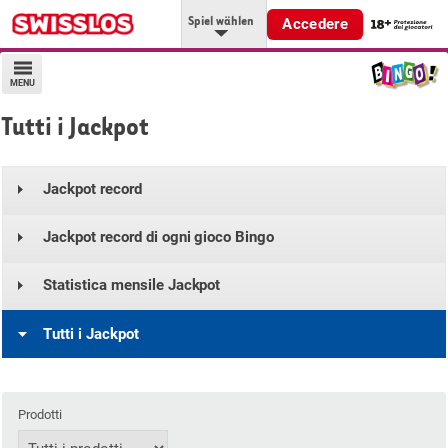
Spiel wählen
Accedere
MENU
Tutti i Jackpot
Jackpot record
Jackpot record di ogni gioco Bingo
Statistica mensile Jackpot
Tutti i Jackpot
Prodotti