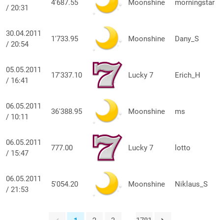
4'687.55
Moonshine
morningstar
/ 20:31
30.04.2011
1'733.95
Moonshine
Dany_S
/ 20:54
05.05.2011
17'337.10
Lucky 7
Erich_H
/ 16:41
06.05.2011
36'388.95
Moonshine
ms
/ 10:11
06.05.2011
777.00
Lucky 7
lotto
/ 15:47
06.05.2011
5'054.20
Moonshine
Niklaus_S
/ 21:53