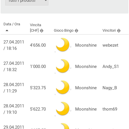
Data / Ora
Vincita
[CHF]
Gioco Bingo
Vincitori
27.04.2011
4'656.00
Moonshine
webezet
/ 18:16
27.04.2011
1'000.00
Moonshine
Andy_S1
/ 18:32
28.04.2011
5'323.75
Moonshine
Nagy_B
/ 11:29
28.04.2011
5'622.70
Moonshine
thom69
/ 19:10
29.04.2011