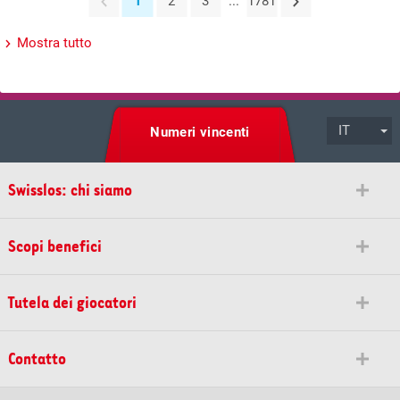
1
2
3
...
1781
Mostra tutto
IT
Numeri vincenti
Swisslos: chi siamo
Scopi benefici
Tutela dei giocatori
Contatto