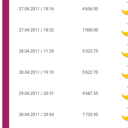
27.04.2011 / 18:16
4'656.00
27.04.2011 / 18:32
1'000.00
28.04.2011 / 11:29
5'323.75
28.04.2011 / 19:10
5'622.70
29.04.2011 / 20:31
4'687.55
30.04.2011 / 20:54
1'733.95