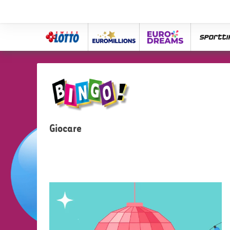
Swiss
Euro
eurodreams
spor
Lotto
Millions
Giocare