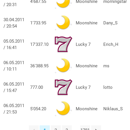
4'687.55
Moonshine
morningstar
/ 20:31
30.04.2011
1'733.95
Moonshine
Dany_S
/ 20:54
05.05.2011
17'337.10
Lucky 7
Erich_H
/ 16:41
06.05.2011
36'388.95
Moonshine
ms
/ 10:11
06.05.2011
777.00
Lucky 7
lotto
/ 15:47
06.05.2011
5'054.20
Moonshine
Niklaus_S
/ 21:53