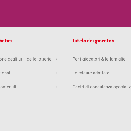
nefici
Tutela dei giocatori
ne degli utili delle lotterie
Per i giocatori & le famiglie
tonali
Le misure adottate
sostenuti
Centri di consulenza specializ