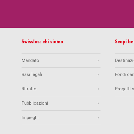
Swisslos: chi siamo
Scopi be
Mandato
Destinazio
Basi legali
Fondi can
Ritratto
Progetti 
Pubblicazioni
Impieghi