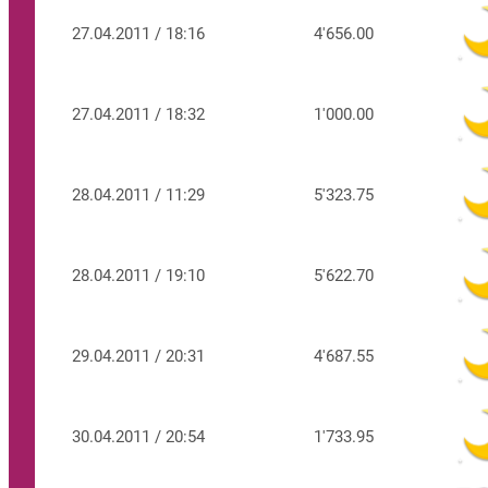
27.04.2011 / 18:16
4'656.00
27.04.2011 / 18:32
1'000.00
28.04.2011 / 11:29
5'323.75
28.04.2011 / 19:10
5'622.70
29.04.2011 / 20:31
4'687.55
30.04.2011 / 20:54
1'733.95