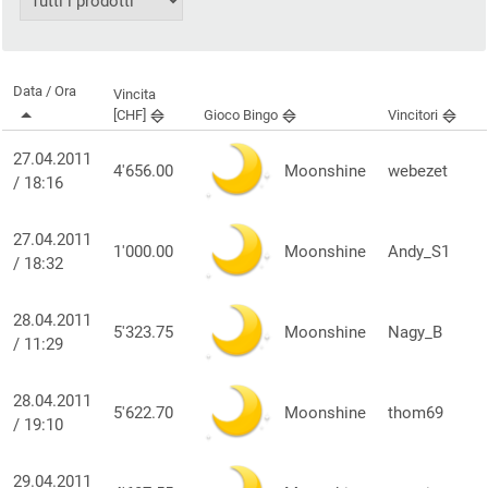
Data / Ora
Vincita
[CHF]
Gioco Bingo
Vincitori
27.04.2011
4'656.00
Moonshine
webezet
/ 18:16
27.04.2011
1'000.00
Moonshine
Andy_S1
/ 18:32
28.04.2011
5'323.75
Moonshine
Nagy_B
/ 11:29
28.04.2011
5'622.70
Moonshine
thom69
/ 19:10
29.04.2011