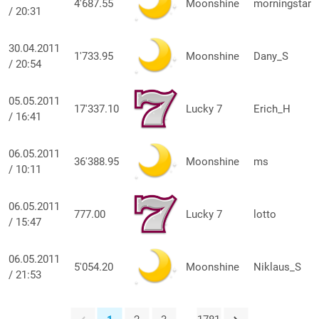
4'687.55
Moonshine
morningstar
/ 20:31
30.04.2011
1'733.95
Moonshine
Dany_S
/ 20:54
05.05.2011
17'337.10
Lucky 7
Erich_H
/ 16:41
06.05.2011
36'388.95
Moonshine
ms
/ 10:11
06.05.2011
777.00
Lucky 7
lotto
/ 15:47
06.05.2011
5'054.20
Moonshine
Niklaus_S
/ 21:53